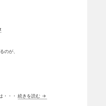
t
るのが、
テクノロジーと社会問題
とは・・・
続きを読む