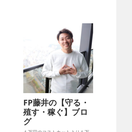
FP藤井の【守る・
殖す・稼ぐ】ブロ
グ