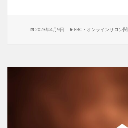
投
カ
2023年4月9日
FBC・オンラインサロン
稿
テ
日:
ゴ
リ
ー