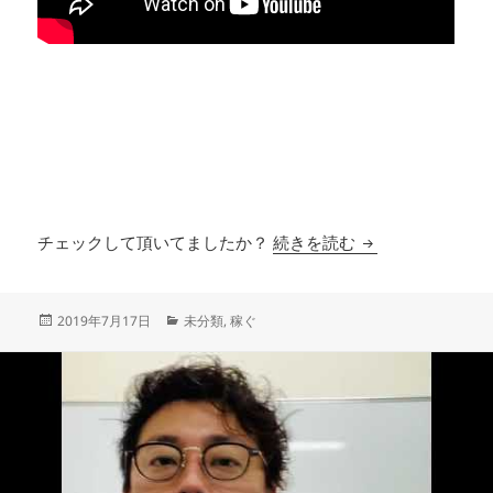
インドネシア経済
チェックして頂いてましたか？
続きを読む
投
カ
2019年7月17日
未分類
,
稼ぐ
稿
テ
日:
ゴ
リ
ー