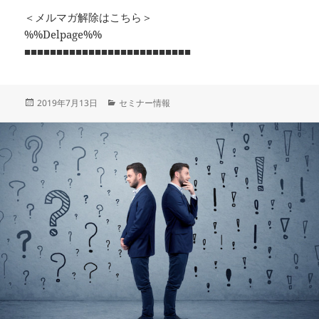
＜メルマガ解除はこちら＞
%%Delpage%%
■■■■■■■■■■■■■■■■■■■■■■■■■■
投
カ
2019年7月13日
セミナー情報
稿
テ
日:
ゴ
リ
ー