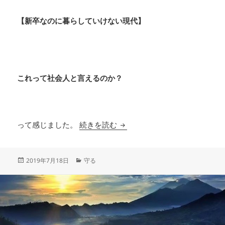
【新卒なのに暮らしていけない現代】
これって社会人と言えるのか？
新卒女子がフツーに暮らしてい
って感じました。
続きを読む
投
カ
2019年7月18日
守る
稿
テ
日:
ゴ
リ
ー